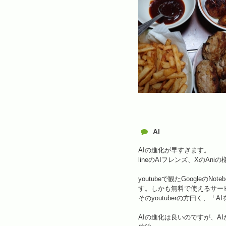
AI
AIの進化が早すぎます。
lineのAIフレンズ、XのAn
youtubeで観たGoogle
す。しかも無料で使えるサー
そのyoutuberの方曰く、
AIの進化は良いのですが、A